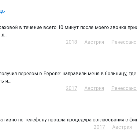
щь
раховой в течение всего 10 минут после моего звонка прис
д...
2018
Австрия
Ренессанс
олучил перелом в Европе: направили меня в больницу, где 
 и...
2017
Австрия
Ренессанс
ативно по телефону прошла процедура согласования с фина
2017
Австрия