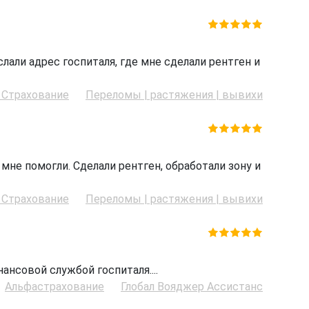
лали адрес госпиталя, где мне сделали рентген и
 Страхование
Переломы | растяжения | вывихи
мне помогли. Сделали рентген, обработали зону и
 Страхование
Переломы | растяжения | вывихи
нсовой службой госпиталя....
Альфастрахование
Глобал Вояджер Ассистанс