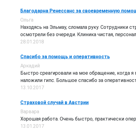
Благодарна Ренессанс за своевременную помо
Ольга
Находясь на Эльмау, сломала руку. Сотрудники ст
осмотрели без очереди. Клиника чистая, персонал 
28.01.2018
Спасибо за помощь и оперативность
Аркадий
Быстро среагировали на мое обращение, когда я п
наложили гипс. Большое спасибо за оперативность
13.10.2017
Страховой случай в Австрии
Варвара
Хорошая работа. Очень быстро, практически опер
13.01.2017