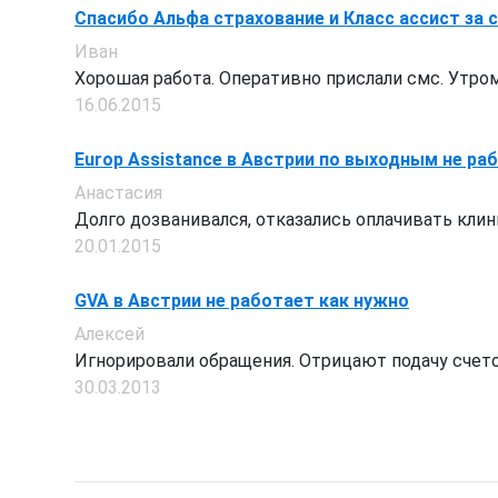
Спасибо Альфа страхование и Класс ассист за с
Иван
Хорошая работа. Оперативно прислали смс. Утром 
16.06.2015
Europ Assistance в Австрии по выходным не ра
Анастасия
Долго дозванивался, отказались оплачивать клиник
20.01.2015
GVA в Австрии не работает как нужно
Алексей
Игнорировали обращения. Отрицают подачу счетов
30.03.2013