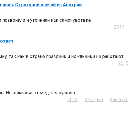
ервис. Страховой случай из Австрии
позвонили и уточнили как самочувствие....
2017
ботает
у, так как в стране праздник и их клиники не работают....
201
. Не оплачивают мед. эвакуацию....
2013
Австрия
Альянс 