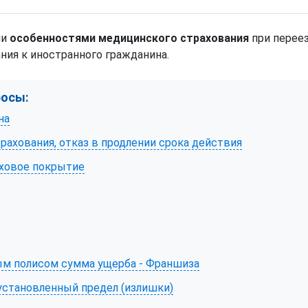
ми
особенностями медицинского страхования
при переез
ния к иностранного гражданина.
росы:
на
рахования, отказ в продлении срока действия
аховое покрытие
м полисом сумма ущерба - Франшиза
становленный предел (излишки)