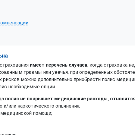
 компенсации
ьна
 страхования
имеет перечень случаев
, когда страховка н
ахованным травмы или увечья, при определенных обстоят
х рисков можно дополнительно приобрести полис медиц
лис необходимые опции.
гда
полис не покрывает медицинские расходы, относятся
 и/или наркотического опьянения;
) медицинской помощи;
тоцикле