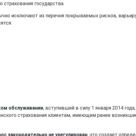
о страхования государства.
ычно исключают из перечня покрываемых рисков, варьиру
ятся:
ком обслуживании
, вступивший в силу 1 января 2014 год
ского страхования клиентам, имеющим ранее возникшие з
рос законодательно не урегулирован
, что создает опред