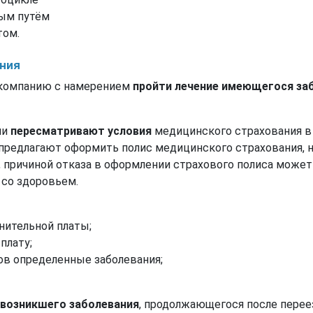
вым путём
том.
ния
ю компанию с намерением
пройти лечение имеющегося за
ии
пересматривают условия
медицинского страхования в 
о предлагают оформить полис медицинского страхования,
 причиной отказа в оформлении страхового полиса может
со здоровьем.
нительной платы;
плату;
ов определенные заболевания;
 возникшего заболевания
, продолжающегося после перее