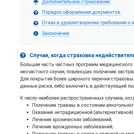
Дополнительное страхование
Порядок оформления документов
Отказ в удовлетворении требования о
Заключение
Случаи, когда страховка недействител
Большая часть частных программ медицинского
несчастного случая, повлекших получение застр
Для покрытия более широкого перечня страховы
данные риски, либо включить в действующий по
К числу наиболее распространенных случаев, ко
Получение травмы в состоянии алкогольного
Оказание нетрадиционной (альтернативной
Лечение хронических заболеваний;
Лечение врожденных заболеваний;
Получение травмы в связи с аварией на мо