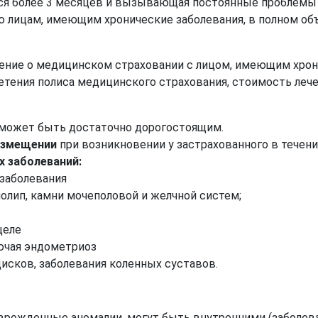
яся более 3 месяцев и вызывающая постоянные проблемы
 лицам, имеющим хронические заболевания, в полном объ
ние о медицинском страховании с лицом, имеющим хронич
етения полиса медицинского страхования, стоимость леч
 может быть достаточно дорогостоящим.
озмещении
при возникновении у застрахованного в течени
х заболеваний:
 заболевания
 полип, камни мочеполовой и желчной систем;
целе
ючая эндометриоз
исков, заболевания коленных суставов.
врожденные аномалии, могут быть внутренними (заболев