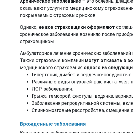
Хроническое заболевание
– это болезнь, дляща
оказывают услуги по медицинскому страхованию
покрываемых страховых рисков.
Однако,
не все страховщики оформляют
соглаше
хроническое заболевание возникло после приобр
страховщиком.
Амбулаторное лечение хронических заболеваний
Также страховые компании
могут отказать в в
медицинского страхования
одного из следующи
Гипертония, диабет и сердечно-сосудистые
Различные виды опухолей, рак, киста, узел,
ЛОР-заболевания;
Грыжа, геморрой, фистулы, водянка, варико
Заболевания репродуктивной системы, вкл
Спинномозговые расстройства, смещение д
Врожденные заболевания
Врождённые заболевания, известные также как 