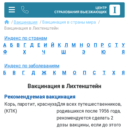
Вакцинация
Вакцинация в страны мира
Вакцинация в Лихтенштейн
Индекс по странам
А
Б
В
Г
Д
Е
И
Й
К
Л
М
Н
О
П
Р
С
Т
У
Ф
Х
Ч
Ш
Э
Ю
Я
Индекс по заболеваниям
Б
В
Г
Д
Ж
К
М
О
П
С
Т
Х
Я
Вакцинация в Лихтенштейн
Рекомендуемая вакцинация
Корь, паротит, краснуха
Для всех путешественников,
(КПК)
родившихся после 1956 года,
рекомендуется сделать 2
дозы вакцины, если до этого