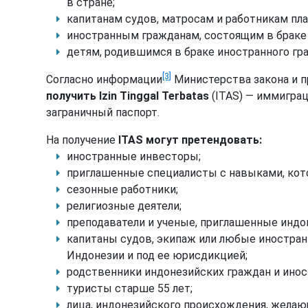
в стране;
капитанам судов, матросам и работникам пл
иностранным гражданам, состоящим в браке
детям, родившимся в браке иностранного гр
[3]
Согласно информации
Министерства закона и п
получить Izin Tinggal Terbatas
(ITAS) — иммигра
заграничный паспорт.
На получение
ITAS могут претендовать:
иностранные инвесторы;
приглашенные специалисты с навыками, кото
сезонные работники;
религиозные деятели;
преподаватели и ученые, приглашенные индо
капитаны судов, экипаж или любые иностран
Индонезии и под ее юрисдикцией;
родственники индонезийских граждан и ино
туристы старше 55 лет;
лица, индонезийского происхождения, жела