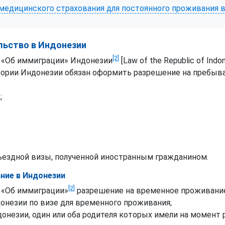
) медицинского страхования для постоянного проживания 
льство в Индонезии
[2]
а «Об иммиграции» Индонезии
[Law of the Republic of Ind
ории Индонезии обязан оформить разрешение на пребыв
;
ъездной визы, полученной иностранным гражданином.
ние в Индонезии
[2]
а «Об иммиграции»
разрешение на временное проживан
незии по визе для временного проживания;
онезии, один или оба родителя которых имели на момен