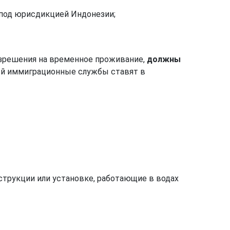
 под юрисдикцией Индонезии;
азрешения на временное проживание,
должны
ый иммиграционные службы ставят в
струкции или установке, работающие в водах