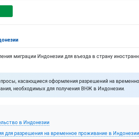
донезии
ления миграции Индонезии для въезда в страну иностра
опросы, касающиеся оформления разрешений на временно
вания, необходимых для получения ВНЖ в Индонезии.
ельство в Индонезии
ния для разрешения на временное проживание в Индонези