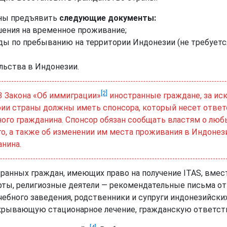
жны предъявить
следующие документы:
шения на временное проживание;
ды по пребыванию на территории Индонезии (не требуетс
льства в Индонезии.
[2]
3 Закона «Об иммиграции»
иностранные граждане, за ис
рии страны должны иметь спонсора, который несет ответ
ого гражданина. Спонсор обязан сообщать властям о люб
, а также об изменении им места проживания в Индонези
анина.
транных граждан, имеющих право на получение ITAS, вме
ерты, религиозные деятели — рекомендательные письма от
чебного заведения, родственники и супруги индонезийск
рывающую стационарное лечение, гражданскую ответств