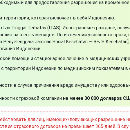
еобходимый для предоставления разрешения на временно
 территории, которая включает в себя Индонезию.
Izin Tinggal Terbatas (ITAS). Иностранные граждане, по
полис на шесть месяцев. По истечении указанного срока,
 Penyelenggara Jaminan Sosial Kesehatan — BPJS Kesehatan
ования Индонезии.
кой помощи и стационарное лечение в медицинских учр
с территории Индонезии по медицинским показателям в 
ости в случае причинения вреда имуществу или здоровью
нности страховой компании
не менее 30 000 долларов С
ействовать для лиц, имеющих/получающих разрешение на 
ействия страхового договора не превышает 365 дней. В сл