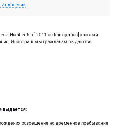
в Индонезии
onesia Number 6 of 2011 on Immigration] каждый
ание. Иностранным гражданам выдаются
ие
выдается:
т рождения разрешение на временное пребывание