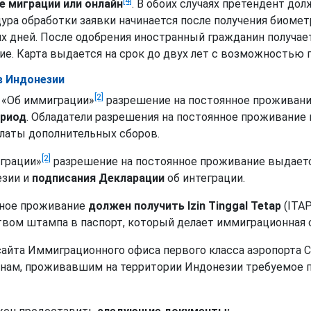
[4]
е миграции или онлайн
. В обоих случаях претендент до
ра обработки заявки начинается после получения биомет
х дней. После одобрения иностранный гражданин получает ID
е. Карта выдается на срок до двух лет с возможностью 
в Индонезии
[2]
а «Об иммиграции»
разрешение на постоянное проживание
ериод
. Обладатели разрешения на постоянное проживание
платы дополнительных сборов.
[2]
играции»
разрешение на постоянное проживание выдаетс
езии и
подписания Декларации
об интеграции.
нное проживание
должен получить Izin Tinggal Tetap
(ITAP
ом штампа в паспорт, который делает иммиграционная 
айта Иммиграционного офиса первого класса аэропорта С
нам, проживавшим на территории Индонезии требуемое 