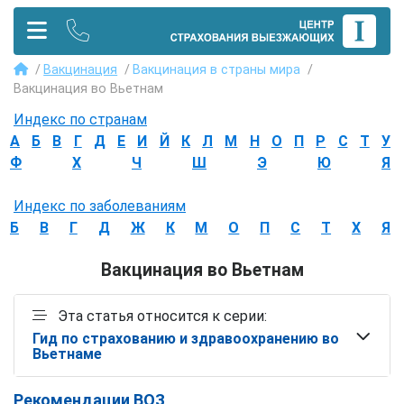
Вакцинация
Вакцинация в страны мира
Вакцинация во Вьетнам
Индекс по странам
А
Б
В
Г
Д
Е
И
Й
К
Л
М
Н
О
П
Р
С
Т
У
Ф
Х
Ч
Ш
Э
Ю
Я
Индекс по заболеваниям
Б
В
Г
Д
Ж
К
М
О
П
С
Т
Х
Я
Вакцинация во Вьетнам
Эта статья относится к серии:
Гид по страхованию и здравоохранению во
Вьетнаме
Рекомендации ВОЗ