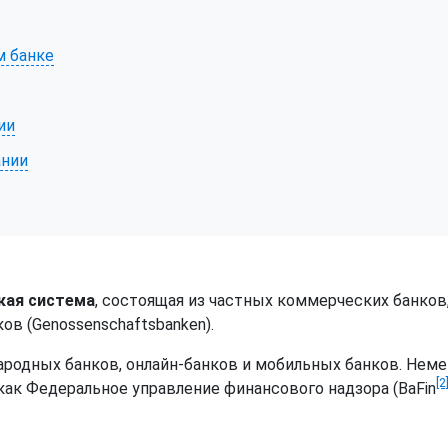
м банке
ии
ании
кая система
, состоящая из частных коммерческих банко
ов (Genossenschaftsbanken).
родных банков, онлайн-банков и мобильных банков. Нем
[2
ак Федеральное управление финансового надзора (BaFin