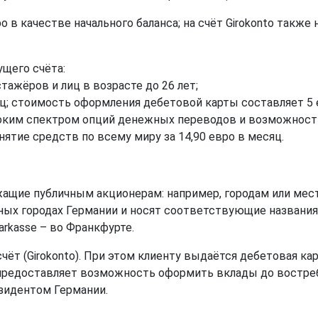
ро в качестве начального баланса; на счёт Girokonto такж
ущего счёта:
тажёров и лиц в возрасте до 26 лет;
ц; стоимость оформления дебетовой карты составляет 5 е
широким спектром опций денежных переводов и возможнос
тие средств по всему миру за 14,90 евро в месяц.
ежащие публичным акционерам: например, городам или ме
ых городах Германии и носят соответствующие названия: B
parkasse – во Франкфурте.
чёт (Girokonto). При этом клиенту выдаётся дебетовая к
 предоставляет возможность оформить вклады до востре
езидентом Германии.