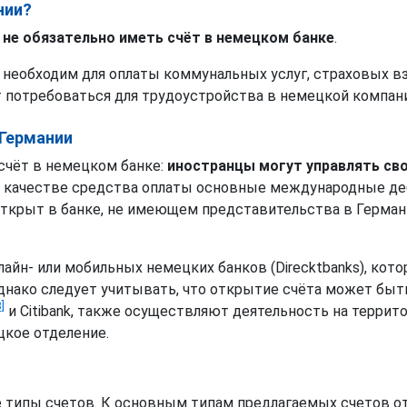
нии?
 не обязательно иметь счёт в немецком банке
.
 необходим для оплаты коммунальных услуг, страховых в
т потребоваться для трудоустройства в немецкой компан
 Германии
счёт в немецком банке:
иностранцы могут управлять св
качестве средства оплаты основные международные дебе
ёт открыт в банке, не имеющем представительства в Герм
айн- или мобильных немецких банков (Direcktbanks), кот
днако следует учитывать, что открытие счёта может быт
3]
и Citibank, также осуществляют деятельность на террито
цкое отделение.
 типы счетов. К основным типам предлагаемых счетов от