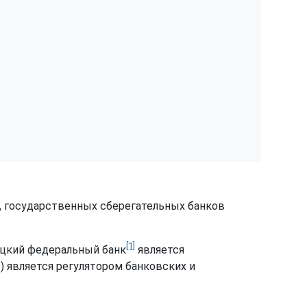
в, государственных сберегательных банков
[1]
ецкий федеральный банк
является
]
) является регулятором банковских и