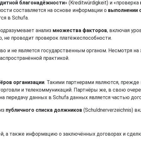
едитной благонадёжности
» (Kreditwürdigkeit) и «проверка
жности составляется на основе информации о
выполнении 
я в Schufa.
подразумевает анализ
множества факторов
, включая уро
о, не проводит проверок платёжеспособности.
тво и не является государственным органом. Несмотря на 
 распространённой практикой.
ёров организации
. Такими партнерами являются, прежде
торговли и телекоммуникаций. Партнёры же, в свою оче
 на передачу данных в Schufa данных является частью дого
 из
публичного списка должников
(Schuldnerverzeichnis) 
й, а также информацию о заключённых договорах и сделк