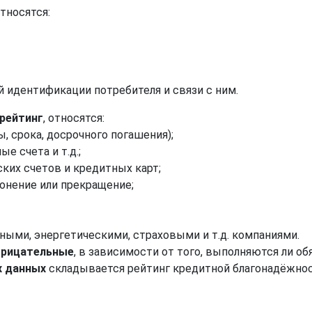
относятся:
 идентификации потребителя и связи с ним.
 рейтинг
, относятся:
, срока, досрочного погашения);
е счета и т.д.;
ких счетов и кредитных карт;
онение или прекращение;
ыми, энергетическими, страховыми и т.д. компаниями.
трицательные
, в зависимости от того, выполняются ли о
х данных
складывается рейтинг кредитной благонадёжнос