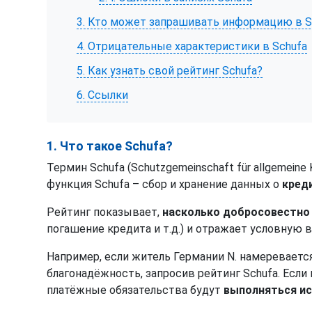
3. Кто может запрашивать информацию в S
4. Отрицательные характеристики в Schufa
5. Как узнать свой рейтинг Schufa?
6. Ссылки
1. Что такое Schufa?
Термин Schufa (Schutzgemeinschaft für allgemein
функция Schufa – сбор и хранение данных о
кред
Рейтинг показывает,
насколько добросовестно
погашение кредита и т.д.) и отражает условную 
Например, если житель Германии N. намеревается
благонадёжность, запросив рейтинг Schufa. Если 
платёжные обязательства будут
выполняться и